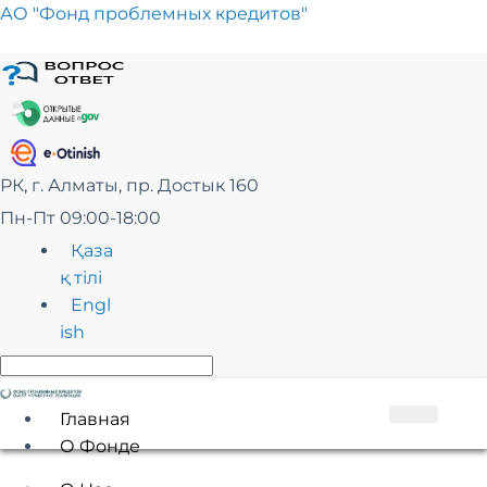
Перейти
АО "Фонд проблемных кредитов"
к
сути
РК, г. Алматы, пр. Достык 160
Пн-Пт 09:00-18:00
Қаза
қ тілі
Engl
ish
Главная
О Фонде