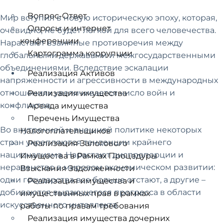
Вопрос-Ответ
Мир вступил в новую историческую эпоху, которая,
Опросы и интернет
очевидно, не будет легкой для всего человечества.
конференции
Нарастают взаимные противоречия между
Картограмма коррупции
глобальными державами и межгосударственными
объединениями. Вследствие эскалации
Реализация Активов
напряженности и агрессивности в международных
отношениях увеличивается число войн и
Реализация имущества
конфликтов.
Аренда имущества
Перечень Имущества
Во внутренней и внешней политике некоторых
Налогоплательщиков
стран укрепляются тенденции крайнего
Реализация Залогового
национализма. Нарастают диспропорции и
Имущества в Рамках Процедуры
неравенство в мировом экономическом развитии:
Взыскания Задолженности
одни государства все больше отстают, а другие –
Реализация имущества и
добиваются выдающегося прогресса в области
имущественных прав в рамках
искусственного интеллекта.
работы по правам требования
Реализация имущества дочерних