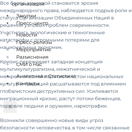
Все более заметной становится эрозия
организаций
международного права, наблюдается подрыв роли и
Закупки
статуса Организации Объединенных Наций в
Пресс-центр
решении узловых проблем современности.
Участились экологические и техногенные
Новости
катастрофы с огромными потерями для
Пресс-релизы
национальных экономик.
Мероприятия
Разъяснения
Кризис переживает западная концепция
СМИ о Нас
мультикультурализма, межэтнической и
Аналитика и Статистика
межрелигиозной гармонии. Устои национальных
Контакты
культур и традиций расшатываются под влиянием
глобалистских деструктивных сил. Усиливается
миграционный кризис, растут потоки беженцев,
торговля людьми и оружием, наркотрафик.
X
Возникли совершенно новые виды угроз
безопасности человечества, в том числе связанные