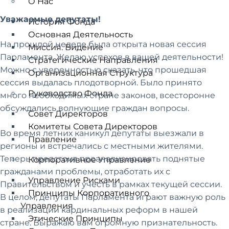
О Нас
Уважаемые депутаты!
История Фонда
Основная Деятельность
На прошлой неделе была открыта новая сессия
Миссия. Видение
Парламента. Желаю успехов в вашей деятельности!
Стратегические Направления
Можно с уверенностью сказать, что прошедшая
Организационная Структура
сессия выдалась плодотворной. Было принято
Руководство Фонда
много необходимых стране законов, всесторонне
обсуждались волнующие граждан вопросы.
Совет Директоров
Комитеты Совета Директоров
Во время летних каникул депутаты выезжали в
Правление
регионы и встречались с местными жителями.
Теперь предстоит проанализировать поднятые
Корпоративное Управление
гражданами проблемы, отработать их с
Управление Рисками
Правительством и учесть в рамках текущей сессии.
Принципы Корпоративного
В целом, депутаты Парламента играют важную роль
Управления
в реализации кардинальных реформ в нашей
Этические Принципы
стране. Выражаю вам огромную признательность.