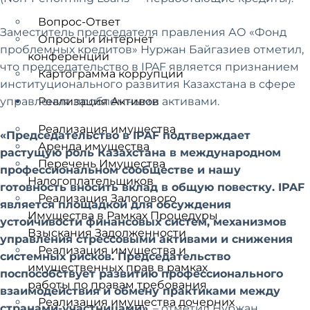
Вопрос-Ответ
Заместитель председателя правления АО «Фонд
Опросы и интернет
проблемных кредитов» Нуржан Байгазиев отметил,
конференции
что председательство в IPAF является признанием
Картограмма коррупции
институционального развития Казахстана в сфере
управления проблемными активами.
Реализация Активов
Реализация имущества
«Председательство в IPAF подтверждает
Аренда имущества
растущую роль Казахстана в международном
Перечень Имущества
профессиональном сообществе и нашу
Налогоплательщиков
готовность вносить вклад в общую повестку. IPAF
Реализация Залогового
является площадкой для обсуждения
Имущества в Рамках Процедуры
устойчивости финансовых систем, механизмов
Взыскания Задолженности
управления стрессовыми активами и снижения
Реализация имущества и
системных рисков. Председательство
имущественных прав в рамках
поспособствует развитию профессионального
работы по правам требования
взаимодействия и обмену практиками между
Реализация имущества дочерних
странами-участницами»
, –
отметил Нуржан