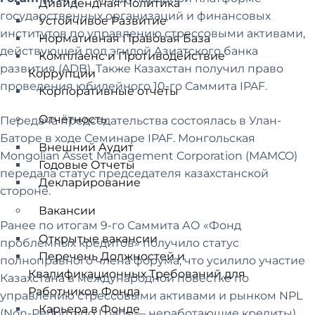
Дивидендная Политика
государственных организаций и финансовых
Устойчивое Развитие
институтов по управлению стрессовыми активами,
Нормативная Правовая База
действующей под эгидой Азиатского банка
Комплаенс и Противодействие
развития (ADB). Также Казахстан получил право
Коррупции
проведения юбилейного 10-го Саммита IPAF.
Корпоративные отчеты
Отчётность
Передача председательства состоялась в Улан-
Баторе в ходе Семинаре IPAF. Монгольская
Внешний Аудит
Mongolian Asset Management Corporation (MAMCO)
Годовые Отчеты
передала статус председателя казахстанской
Декларирование
стороне.
Вакансии
Ранее по итогам 9-го Саммита АО «Фонд
Открытые вакансии
проблемных кредитов» получило статус
Перечень Должностей и
полноправного члена форума, что усилило участие
Квалификационных Требований для
Казахстана в международной повестке по
Работников Фонда
управлению стрессовыми активами и рынком NPL
Карьера в Фонде
(Non-Performing Loans — неработающие кредиты).