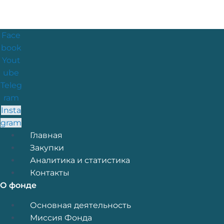
Face
book
Yout
ube
Teleg
ram
Insta
gram
Меню
Главная
Закупки
Аналитика и статистика
Контакты
О фонде
Меню
Основная деятельность
Миссия Фонда