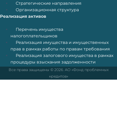
Стратегические направления
Организационная структура
Реализация активов
Меню
Перечень имущества
налогоплательщиков
Реализация имущества и имущественных
прав в рамках работы по правам требования
Реализация залогового имущества в рамках
процедуры взыскания задолженности
Все права защищены © 2026. АО «Фонд проблемных
кредитов»
Перейти к содержимому
Открыть панель инструментов
Средства доступности
Увеличение текста