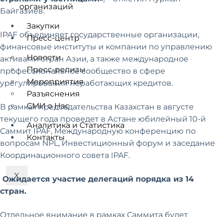
организаций
Байгазиев.
Закупки
IPAF объединяет государственные организации,
Пресс-центр
финансовые институты и компании по управлению
Новости
активами стран Азии, а также международное
Пресс-релизы
профессиональное сообщество в сфере
Мероприятия
урегулирования неработающих кредитов.
Разъяснения
СМИ о Нас
В рамках председательства Казахстан в августе
текущего года проведет в Астане юбилейный 10-й
Аналитика и Статистика
Саммит IPAF, Международную конференцию по
Контакты
вопросам NPL, Инвестиционный форум и заседание
Координационного совета IPAF.
X
Ожидается участие делегаций порядка из 14
стран.
Отдельное внимание в рамках Саммита будет