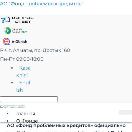
Перейти
АО "Фонд проблемных кредитов"
к
сути
РК, г. Алматы, пр. Достык 160
Пн-Пт 09:00-18:00
Қаза
қ тілі
Engl
ish
Главная
О Фонде
АО «Фонд проблемных кредитов» официально