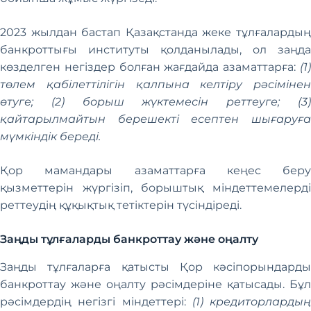
2023 жылдан бастап Қазақстанда жеке тұлғалардың
банкроттығы институты қолданылады, ол заңда
көзделген негіздер болған жағдайда азаматтарға:
(1)
төлем қабілеттілігін қалпына келтіру рәсімінен
өтуге; (2) борыш жүктемесін реттеуге; (3)
қайтарылмайтын берешекті есептен шығаруға
мүмкіндік береді.
Қор мамандары азаматтарға кеңес беру
қызметтерін жүргізіп, борыштық міндеттемелерді
реттеудің құқықтық тетіктерін түсіндіреді.
Заңды тұлғаларды банкроттау және оңалту
Заңды тұлғаларға қатысты Қор кәсіпорындарды
банкроттау және оңалту рәсімдеріне қатысады. Бұл
рәсімдердің негізгі міндеттері:
(1) кредиторлардың