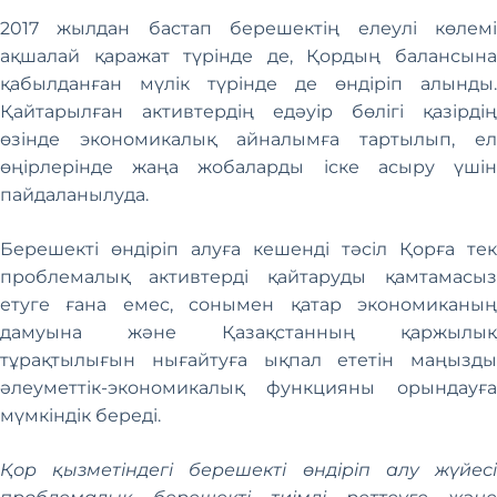
2017 жылдан бастап берешектің елеулі көлемі
ақшалай қаражат түрінде де, Қордың балансына
қабылданған мүлік түрінде де өндіріп алынды.
Қайтарылған активтердің едәуір бөлігі қазірдің
өзінде экономикалық айналымға тартылып, ел
өңірлерінде жаңа жобаларды іске асыру үшін
пайдаланылуда.
Берешекті өндіріп алуға кешенді тәсіл Қорға тек
проблемалық активтерді қайтаруды қамтамасыз
етуге ғана емес, сонымен қатар экономиканың
дамуына және Қазақстанның қаржылық
тұрақтылығын нығайтуға ықпал ететін маңызды
әлеуметтік-экономикалық функцияны орындауға
мүмкіндік береді.
Қор қызметіндегі берешекті өндіріп алу жүйесі