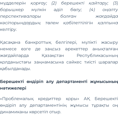
мүдделерін қорғау; (2) берешекті қайтару; (3)
борышкер мүлкін әділ бөлу; (4) оңалту
перспективалары болған жағдайда
кәсіпорындардың төлем қабілеттілігін қалпына
келтіру.
Қасақана банкроттық белгілері, мүлікті жасыру
немесе өзге де заңсыз әрекеттер анықталған
жағдайларда Қазақстан Республикасының
қолданыстағы заңнамасына сәйкес тиісті шаралар
қабылданады.
Берешекті өндіріп алу департаменті жұмысының
нәтижелері
«Проблемалық кредиттер қоры» АҚ Берешекті
өндіріп алу департаментінің жұмысы тұрақты оң
динамиканы көрсетіп отыр.