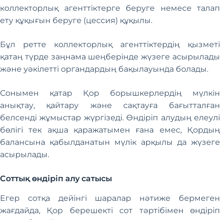
коллекторлық агенттіктерге беруге немесе талап
ету құқығын беруге (цессия) құқылы.
Бұл ретте коллекторлық агенттіктердің қызметі
қатаң түрде заңнама шеңберінде жүзеге асырылады
және уәкілетті органдардың бақылауында болады.
Сонымен қатар Қор борышкерлердің мүлкін
анықтау, қайтару және сақтауға бағытталған
белсенді жұмыстар жүргізеді. Өндіріп алудың елеулі
бөлігі тек ақша қаражатымен ғана емес, Қордың
балансына қабылданатын мүлік арқылы да жүзеге
асырылады.
Соттық өндіріп алу сатысы
Егер сотқа дейінгі шаралар нәтиже бермеген
жағдайда, Қор берешекті сот тәртібімен өндіріп