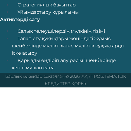
Стратегиялық бағыттар
Ұйымдастыру құрылымы
Активтерді сату
Menu
Салық төлеушілердің мүлкінің тізімі
Талап ету құқықтары жөніндегі жұмыс
шеңберінде мүлікті және мүліктік құқықтарды
іске асыру
Қарызды өндіріп алу рәсімі шеңберінде
кепіл мүлкін сату
Барлық құқықтар сақталған © 2026. AҚ «ПРОБЛЕМАЛЫҚ
КРЕДИТТЕР ҚОРЫ»
Перейти к содержимому
Открыть панель инструментов
Қол жетімділік құралдары
Мәтінді үлкейту