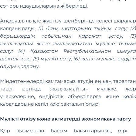
сот орындаушыларына жіберіледі.
Атқарушылық іс жүргізу шеңберінде келесі шаралар
қолданылады:
(1) банк шоттарына тыйым салу; (2
борышкердің табысынан қаражат ұстау; (3)
жылжымалы және жылжымайтын мүлікке тыйым
салу; (4) Қазақстан Республикасынан шығуға
шектеу қою; (5) мүлікті сату; (6) кепіл мүлікке өндіріп
алуды қолдану.
Міндеттемелерді қамтамасыз етудің ең кең таралған
тәсілі ретінде жылжымайтын мүлікке, жер
учаскелеріне, өндірістік объектілерге және көлік
құралдарына кепіл қою сақталып отыр.
Мүлікті өткізу және активтерді экономикаға тарту
Қор қызметінің басым бағыттарының бірі –