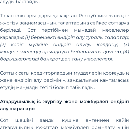
алуды бастайды.
Талап қою арыздары Қазақстан Республикасының іс
жүргізу заңнамасының талаптарына сәйкес соттарға
беріледі. Сот тәртібімен мынадай мәселелер
қаралады:
(1) берешекті өндіріп алу туралы талаптар;
(2) кепіл мүлкіне өндіріп алуды қолдану; (3)
міндеттемелерді орындауға байланысты даулар; (4)
борышкерлерді банкрот деп тану мәселелері.
Соттық саты кредиторлардың мүдделерін қорғаудың
және өндіріп алу рәсімінің заңдылығын қамтамасыз
етудің маңызды тетігі болып табылады.
Атқарушылық іс жүргізу және мәжбүрлеп өндіріп
алу шаралары
Сот шешімі заңды күшіне енгеннен кейін
атқарушылық құжаттар мәжбүрлеп орындату үшін