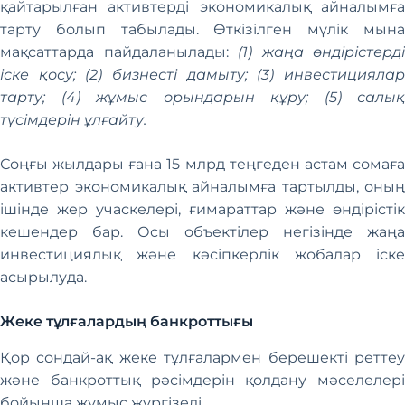
қайтарылған активтерді экономикалық айналымға
тарту болып табылады. Өткізілген мүлік мына
мақсаттарда пайдаланылады:
(1) жаңа өндірістерді
іске қосу; (2) бизнесті дамыту; (3) инвестициялар
тарту; (4) жұмыс орындарын құру; (5) салық
түсімдерін ұлғайту.
Соңғы жылдары ғана 15 млрд теңгеден астам сомаға
активтер экономикалық айналымға тартылды, оның
ішінде жер учаскелері, ғимараттар және өндірістік
кешендер бар. Осы объектілер негізінде жаңа
инвестициялық және кәсіпкерлік жобалар іске
асырылуда.
Жеке тұлғалардың банкроттығы
Қор сондай-ақ жеке тұлғалармен берешекті реттеу
және банкроттық рәсімдерін қолдану мәселелері
бойынша жұмыс жүргізеді.