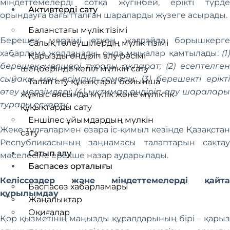
міндеттемелерді сотқа жүгінбей, ерікті түрде
Активтерді сату
орындауға бағытталған шараларды жүзеге асырады.
Баланстағы мүлік тізімі
Берешек мерзімі өткен жағдайда борышкерге
Салық төлеушілердің мүлік тізімі
хабарлама жолданады, онда мыналар қамтылады:
(1)
Қарызды өндіріп алу рәсімі
берешек мөлшері туралы ақпарат; (2) есептелген
шеңберінде кепіл мүлкін сату
сыйақы мен өсімпұл сомасы; (3) берешекті ерікті
Талап ету құқықтары бойынша
өтеу мерзімдері; (4) ықтимал өндіріп алу шаралары
жұмыс аясында мүлік және мүліктік
туралы ескерту.
құқықтарды сату
Еншілес ұйымдардың мүлкін
Жеке тұлғалармен өзара іс-қимыл кезінде Қазақстан
сату
Республикасының заңнамасы талаптарын сақтау
Сатып алу
мәселесіне ерекше назар аударылады.
Баспасөз орталығы
Келіссөздер және міндеттемелерді қайта
Баспасөз хабарламары
құрылымдау
Жаңалықтар
Оқиғалар
Қор қызметінің маңызды құралдарының бірі – қарыз