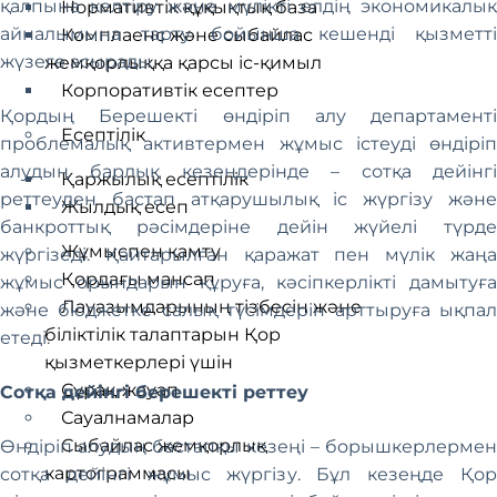
қалпына келтіру және мүлікті елдің экономикалық
Нормативтік құқықтық база
айналымына тарту бойынша кешенді қызметті
Комплаенс және сыбайлас
жүзеге асырады.
жемқорлыққа қарсы іс-қимыл
Корпоративтік есептер
Қордың Берешекті өндіріп алу департаменті
Есептілік
проблемалық активтермен жұмыс істеуді өндіріп
алудың барлық кезеңдерінде – сотқа дейінгі
Қаржылық есептілік
реттеуден бастап атқарушылық іс жүргізу және
Жылдық есеп
банкроттық рәсімдеріне дейін жүйелі түрде
Жұмыспен қамту
жүргізеді. Қайтарылған қаражат пен мүлік жаңа
Қордағы мансап
жұмыс орындарын құруға, кәсіпкерлікті дамытуға
Лауазымдарының тізбесін және
және бюджетке салық түсімдерін арттыруға ықпал
біліктілік талаптарын Қор
етеді.
қызметкерлері үшін
Сұрақ-жауап
Сотқа дейінгі берешекті реттеу
Сауалнамалар
Сыбайлас жемқорлық
Өндіріп алудың бастапқы кезеңі – борышкерлермен
картограммасы
сотқа дейінгі жұмыс жүргізу. Бұл кезеңде Қор