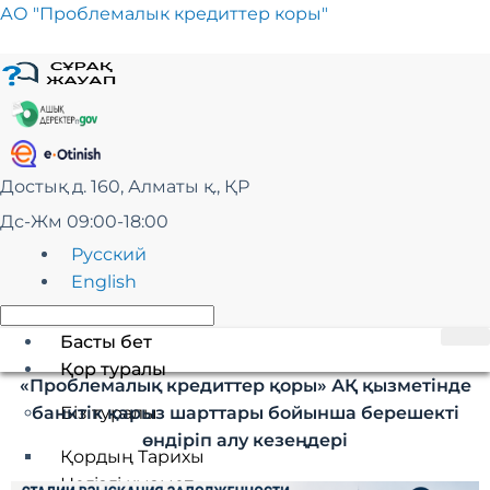
Skip
АО "Проблемалык кредиттер коры"
to
content
Достық д. 160, Алматы қ., ҚР
Дс-Жм 09:00-18:00
Русский
English
Басты бет
Қор туралы
«Проблемалық кредиттер қоры» АҚ қызметінде
банктік қарыз шарттары бойынша берешекті
Біз туралы
өндіріп алу кезеңдері
Қордың Тарихы
Негізгі қызмет