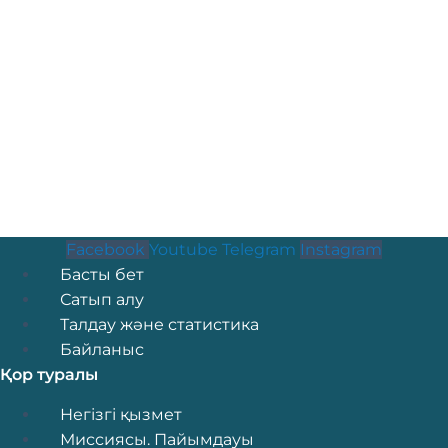
Facebook
Youtube
Telegram
Instagram
Menu
Басты бет
Сатып алу
Талдау және статистика
Байланыс
Қор туралы
Menu
Негізгі қызмет
Миссиясы. Пайымдауы