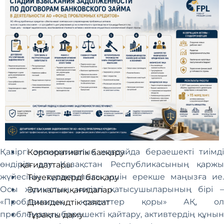
Миссиясы. Пайымдауы
Стратегиялық бағыттар
Ұйымдастыру құрылымы
Қор басшылығы
Директорлар кеңесі
Директорлар кеңесінің
комитеттері
Басқарма
Корпоративтік басқару
Қазіргі экономикалық жағдайда берaешекті тиімді
Корпоративтік басқару
өндіріп алу Қазақстан Республикасының қаржы
қағидаттары
жүйесінің тұрақтылығы үшін ерекше маңызға ие.
Тәуекелдерді басқару
Осы жұмыстың негізгі қатысушыларының бірі –
Этикалық қағидалар
«Проблемалық кредиттер қоры» АҚ, ол
Дивидендтік саясат
проблемалық берешекті қайтару, активтердің құнын
Тұрақты даму