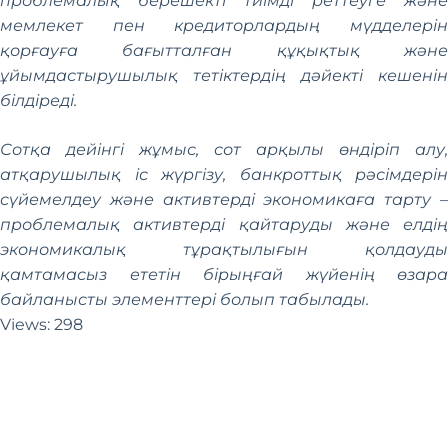
проблемалық берешекті тиімді реттеуге және
мемлекет пен кредиторлардың мүдделерін
қорғауға бағытталған құқықтық және
ұйымдастырушылық тетіктердің дәйекті кешенін
білдіреді.
Сотқа дейінгі жұмыс, сот арқылы өндіріп алу,
атқарушылық іс жүргізу, банкроттық рәсімдерін
сүйемелдеу және активтерді экономикаға тарту –
проблемалық активтерді қайтаруды және елдің
экономикалық тұрақтылығын қолдауды
қамтамасыз ететін бірыңғай жүйенің өзара
байланысты элементтері болып табылады.
Views:
298