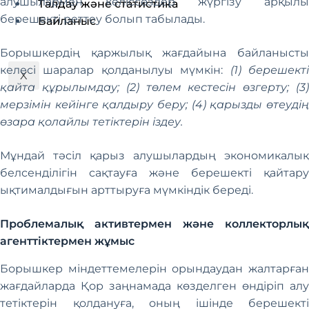
алушылармен келіссөздер жүргізу арқылы
Талдау және статистика
берешекті реттеу болып табылады.
Байланыс
Борышкердің қаржылық жағдайына байланысты
келесі шаралар қолданылуы мүмкін:
(1) берешект
X
қайта құрылымдау; (2) төлем кестесін өзгерту; (3)
мерзімін кейінге қалдыру беру; (4) қарызды өтеудің
өзара қолайлы тетіктерін іздеу.
Мұндай тәсіл қарыз алушылардың экономикалық
белсенділігін сақтауға және берешекті қайтару
ықтималдығын арттыруға мүмкіндік береді.
Проблемалық активтермен және коллекторлық
агенттіктермен жұмыс
Борышкер міндеттемелерін орындаудан жалтарған
жағдайларда Қор заңнамада көзделген өндіріп алу
тетіктерін қолдануға, оның ішінде берешекті