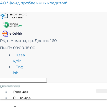
Перейти
АО "Фонд проблемных кредитов"
к
сути
РК, г. Алматы, пр. Достык 160
Пн-Пт 09:00-18:00
Қаза
қ тілі
Engl
ish
Главная
О Фонде