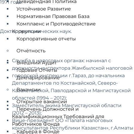
Дивидендная Политика
1971 года.
Устойчивое Развитие
Нормативная Правовая База
Комплаенс и Противодействие
Доктор экономических наук.
Коррупции
Корпоративные отчеты
Отчётность
Служба в налоговых органах: начинал с
Внешний Аудит
должности инспектора Жамбылской налоговой
Годовые Отчеты
городской инспекции г.Тараз, до начальника
Декларирование
Департаментов по Костанайской, Северо-
Вакансии
Казахстанской, Павлодарской и Мангистауской
областей (1994 – 2012);
Открытые вакансии
Заместитель акима Мангистауской области
Перечень Должностей и
(2012 – 2013);
Квалификационных Требований для
Вице-президент ОО «Палата налоговых
Работников Фонда
консультантов Республики Казахстан», г.Алматы
Карьера в Фонде