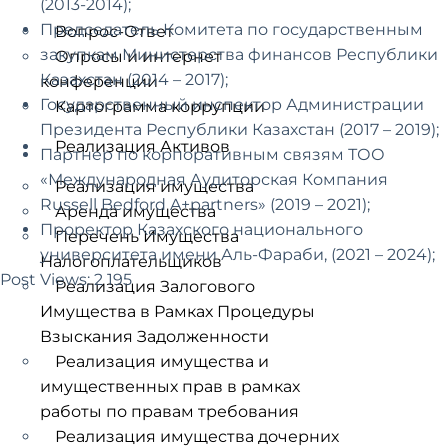
(2013-2014);
Председатель Комитета по государственным
Вопрос-Ответ
закупкам Министерства финансов Республики
Опросы и интернет
Казахстан (2014 – 2017);
конференции
Государственный инспектор Администрации
Картограмма коррупции
Президента Республики Казахстан (2017 – 2019);
Реализация Активов
Партнер по корпоративным связям ТОО
«Международная Аудиторская Компания
Реализация имущества
Russell Bedford A+partners» (2019 – 2021);
Аренда имущества
Проректор Казахского национального
Перечень Имущества
университета имени Аль-Фараби, (2021 – 2024);
Налогоплательщиков
Post Views:
2 195
Реализация Залогового
Имущества в Рамках Процедуры
Взыскания Задолженности
Реализация имущества и
имущественных прав в рамках
работы по правам требования
Реализация имущества дочерних