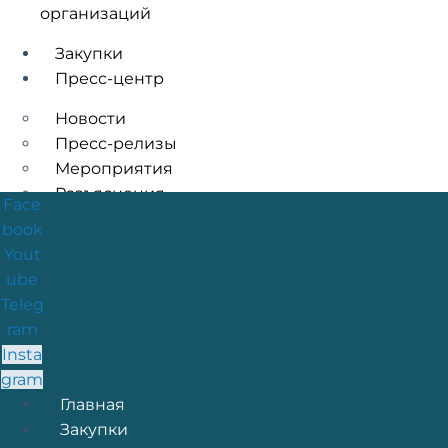
организаций
Закупки
Пресс-центр
Новости
Пресс-релизы
Мероприятия
Разъяснения
Face
СМИ о Нас
book
Yout
Аналитика и Статистика
ube
Контакты
Teleg
ram
Insta
X
gram
Меню
Главная
Закупки