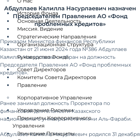
О Нас
Абдуллаев Калилла Насурлаевич назначен
История Фонда
Председателем Правления АО «Фонд
Основная Деятельность
проблемных кредитов»
Миссия. Видение
Стратегические Направления
Приказом Министра финансов Республики
Организационная Структура
Казахстан от 21 июня 2024 года №386 Абдуллаев
Калилла Насурлаевич избран на должность
Руководство Фонда
Председателя Правления АО «Фонд проблемных
Совет Директоров
кредитов».
Комитеты Совета Директоров
Правление
Корпоративное Управление
Ранее занимал должность Проректора по
Управление Рисками
финансовой деятельности Казахского
Принципы Корпоративного
национального университета имени Аль-Фараби.
Управления
Этические Принципы
Абдуллаев Калилла Насурлаевич родился 31 декабря