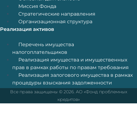
Миссия Фонда
Стратегические направления
Организационная структура
Реализация активов
Меню
Перечень имущества
налогоплательщиков
Реализация имущества и имущественных
прав в рамках работы по правам требования
Реализация залогового имущества в рамках
процедуры взыскания задолженности
Все права защищены © 2026. АО «Фонд проблемных
кредитов»
Перейти к содержимому
Открыть панель инструментов
Средства доступности