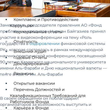
Дивидендная Политика
Устойчивое Развитие
Нормативная Правовая База
Комплаенс и Противодействие
Заместитель председателя правления АО «Фонд
Коррупции
проблемных кредитов» Нуржан Байгазиев принял
Корпоративные отчеты
участие в видеоконференции на тему «Роль
Отчётность
государства в
оздоровлении
финансовой системы
РК», которая состоялась в рамках международной
Внешний Аудит
научно-практической конференции, посвященной
Годовые Отчеты
90-летию Казахского национального университета
Декларирование
имени Аль-Фараби и Дню национальной валюты —
Вакансии
тенге в КазНУ им. Аль-Фараби
Открытые вакансии
Перечень Должностей и
Квалификационных Требований для
В своем обращении он поблагодарил
Работников Фонда
организаторов за возможность выступить и
Карьера в Фонде