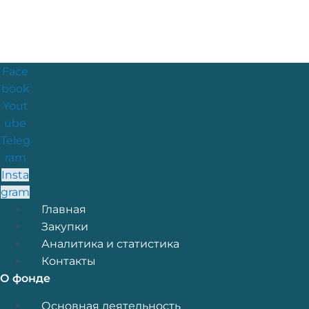
Face
book
Yout
ube
Teleg
ram
Insta
gram
Меню
Главная
Закупки
Аналитика и статистика
Контакты
О фонде
Меню
Основная деятельность