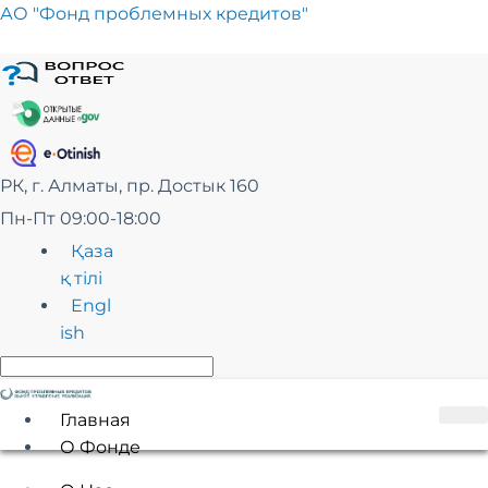
Перейти
АО "Фонд проблемных кредитов"
к
сути
РК, г. Алматы, пр. Достык 160
Пн-Пт 09:00-18:00
Қаза
қ тілі
Engl
ish
Главная
О Фонде