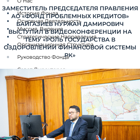
О Нас
ЗАМЕСТИТЕЛЬ ПРЕДСЕДАТЕЛЯ ПРАВЛЕНИЯ
История Фонда
АО «ФОНД ПРОБЛЕМНЫХ КРЕДИТОВ»
Основная Деятельность
БАЙГАЗИЕВ НУРЖАН ДАМИРОВИЧ
Миссия. Видение
ВЫСТУПИЛ В ВИДЕОКОНФЕРЕНЦИИ НА
Стратегические Направления
ТЕМУ «РОЛЬ ГОСУДАРСТВА В
Организационная Структура
ОЗДОРОВЛЕНИИ ФИНАНСОВОЙ СИСТЕМЫ
РК»
Руководство Фонда
Совет Директоров
Комитеты Совета Директоров
Правление
Корпоративное Управление
Управление Рисками
Принципы Корпоративного
Управления
Этические Принципы