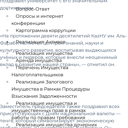
поздравил университет с его значительным
достижением.
Вопрос-Ответ
Опросы и интернет
конференции
Картограмма коррупции
«На протяжении девяти десятилетий КазНУ им. Аль-
Реализация Активов
Фараби является центром знаний, науки и
культурного развития, воспитывая выдающихся
Реализация имущества
учёных и лидеров, которые внесли неоценимый
Аренда имущества
вклад в развитие нашей страны», — отметил он.
Перечень Имущества
Налогоплательщиков
Реализация Залогового
Имущества в Рамках Процедуры
Взыскания Задолженности
Реализация имущества и
Заместитель председателя также поздравил всех
имущественных прав в рамках
присутствующих с Днём национальной валюты —
работы по правам требования
тенге, который символизирует экономическую
Реализация имущества дочерних
стабильность и независимость Казахстана. Он