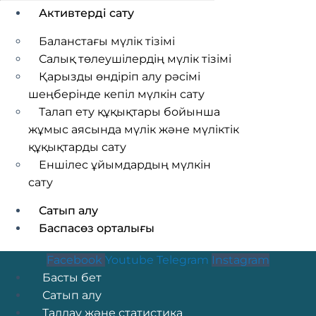
Активтерді сату
Баланстағы мүлік тізімі
Салық төлеушілердің мүлік тізімі
Қарызды өндіріп алу рәсімі
шеңберінде кепіл мүлкін сату
Талап ету құқықтары бойынша
жұмыс аясында мүлік және мүліктік
құқықтарды сату
Еншілес ұйымдардың мүлкін
сату
Сатып алу
Баспасөз орталығы
Баспасөз хабарламары
Facebook
Youtube
Telegram
Instagram
Жаңалықтар
Menu
Басты бет
Оқиғалар
Сатып алу
Талдау және статистика