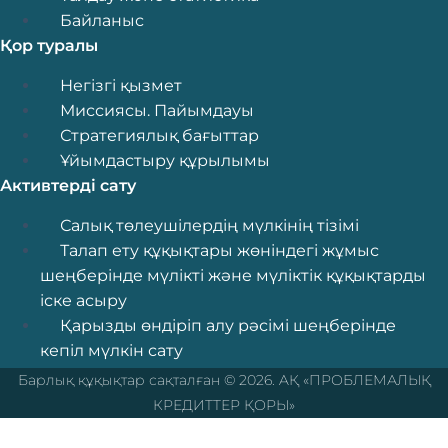
Талдау және статистика
Байланыс
Байланыс
Қор туралы
Menu
Негізгі қызмет
X
Миссиясы. Пайымдауы
Стратегиялық бағыттар
Ұйымдастыру құрылымы
Активтерді сату
Menu
Салық төлеушілердің мүлкінің тізімі
Талап ету құқықтары жөніндегі жұмыс
шеңберінде мүлікті және мүліктік құқықтарды
іске асыру
Қарызды өндіріп алу рәсімі шеңберінде
кепіл мүлкін сату
Барлық құқықтар сақталған © 2026. AҚ «ПРОБЛЕМАЛЫҚ
КРЕДИТТЕР ҚОРЫ»