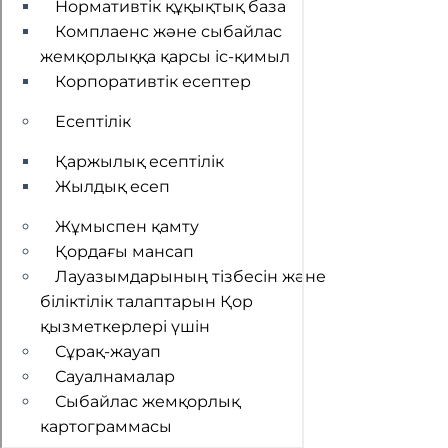
Нормативтік құқықтық база
Комплаенс және сыбайлас
жемқорлыққа қарсы іс-қимыл
Корпоративтік есептер
Есептілік
Қаржылық есептілік
Жылдық есеп
Жұмыспен қамту
Қордағы мансап
Лауазымдарының тізбесін және
біліктілік талаптарын Қор
қызметкерлері үшін
Сұрақ-жауап
Сауалнамалар
Сыбайлас жемқорлық
картограммасы