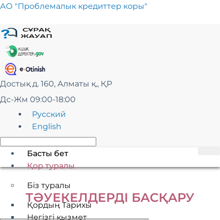
Skip
АО "Проблемалык кредиттер коры"
to
content
Достық д. 160, Алматы қ., ҚР
Дс-Жм 09:00-18:00
Русский
English
Басты бет
Қор туралы
Біз туралы
ТӘУЕКЕЛДЕРДІ БАСҚАРУ
Қордың Тарихы
Негізгі қызмет