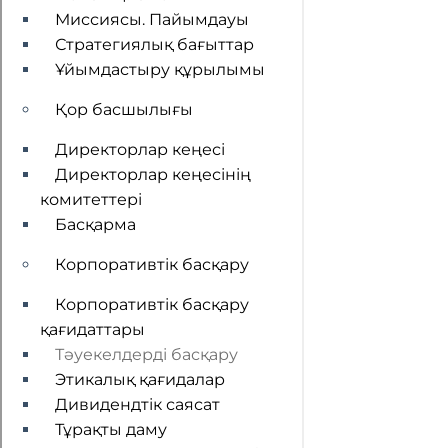
Миссиясы. Пайымдауы
Стратегиялық бағыттар
Ұйымдастыру құрылымы
Қор басшылығы
Директорлар кеңесі
Директорлар кеңесінің
комитеттері
Басқарма
Корпоративтік басқару
Корпоративтік басқару
қағидаттары
Тәуекелдерді басқару
Этикалық қағидалар
Дивидендтік саясат
Тұрақты даму