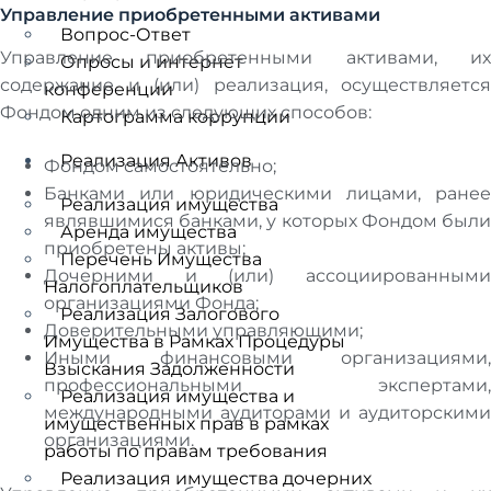
Управление приобретенными активами
Вопрос-Ответ
Управление приобретенными активами, их
Опросы и интернет
содержание и (или) реализация, осуществляется
конференции
Фондом одним из следующих способов:
Картограмма коррупции
Реализация Активов
Фондом самостоятельно;
Банками или юридическими лицами, ранее
Реализация имущества
являвшимися банками, у которых Фондом были
Аренда имущества
приобретены активы;
Перечень Имущества
Дочерними и (или) ассоциированными
Налогоплательщиков
организациями Фонда;
Реализация Залогового
Доверительными управляющими;
Имущества в Рамках Процедуры
Иными финансовыми организациями,
Взыскания Задолженности
профессиональными экспертами,
Реализация имущества и
международными аудиторами и аудиторскими
имущественных прав в рамках
организациями.
работы по правам требования
Реализация имущества дочерних