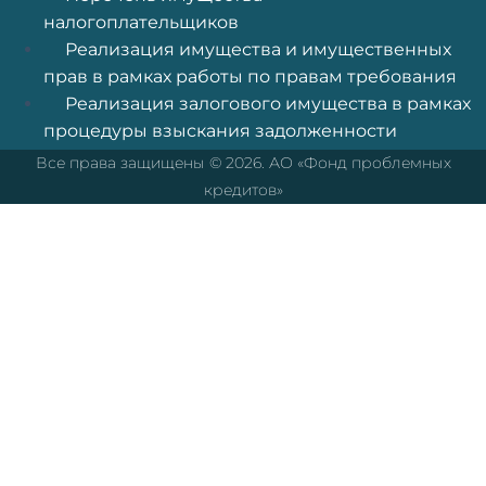
налогоплательщиков
Реализация имущества и имущественных
прав в рамках работы по правам требования
Реализация залогового имущества в рамках
процедуры взыскания задолженности
Все права защищены © 2026. АО «Фонд проблемных
кредитов»
Перейти к содержимому
Открыть панель инструментов
Средства доступности
Увеличение текста
Уменьшение текста
Оттенки серого
Высокий контраст
Негативный контраст