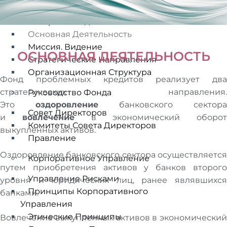
О Нас
История Фонда
Основная Деятельность
Миссия. Видение
ОСНОВНАЯ ДЕЯТЕЛЬНОСТЬ
Стратегические Направления
Организационная Структура
Фонд проблемных кредитов реализует два
стратегических направления.
Руководство Фонда
Это
оздоровление
банковского сектора
Совет Директоров
и
вовлечение
в экономический оборот
Комитеты Совета Директоров
выкупленных активов.
Правление
Оздоровление банковского сектора осуществляется
Корпоративное Управление
путем приобретения активов у банков второго
Управление Рисками
уровня и юридических лиц, ранее являвшихся
Принципы Корпоративного
банками.
Управления
Этические Принципы
Вовлечение выкупленных активов в экономический