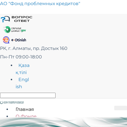
Перейти
АО "Фонд проблемных кредитов"
к
сути
РК, г. Алматы, пр. Достык 160
Пн-Пт 09:00-18:00
Қаза
қ тілі
Engl
ish
Главная
О Фонде