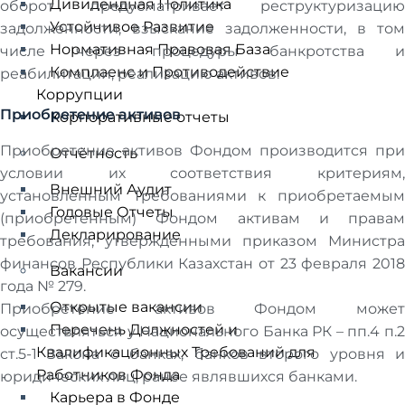
Дивидендная Политика
оборот предусматривает реструктуризацию
Устойчивое Развитие
задолженности, взыскание задолженности, в том
Нормативная Правовая База
числе через процедуры банкротства и
Комплаенс и Противодействие
реабилитации, реализацию активов.
Коррупции
Приобретение активов
Корпоративные отчеты
Приобретение активов Фондом производится при
Отчётность
условии их соответствия критериям,
Внешний Аудит
установленным Требованиями к приобретаемым
Годовые Отчеты
(приобретенным) Фондом активам и правам
Декларирование
требования, утвержденными приказом Министра
финансов Республики Казахстан от 23 февраля 2018
Вакансии
года № 279.
Открытые вакансии
Приобретение активов Фондом может
Перечень Должностей и
осуществляться у Национального Банка РК – пп.4 п.2
Квалификационных Требований для
ст.5-1 Закона о банках, банков второго уровня и
Работников Фонда
юридических лиц, ранее являвшихся банками.
Карьера в Фонде