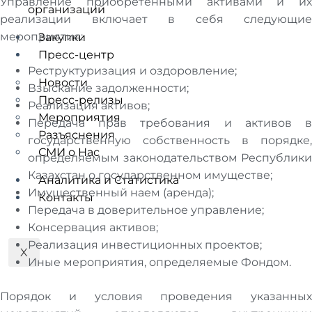
Управление приобретенными активами и их
организаций
реализации включает в себя следующие
мероприятия:
Закупки
Пресс-центр
Реструктуризация и оздоровление;
Новости
Взыскание задолженности;
Пресс-релизы
Реализация активов;
Мероприятия
Передача прав требования и активов в
Разъяснения
государственную собственность в порядке,
СМИ о Нас
определяемым законодательством Республики
Казахстан о государственном имуществе;
Аналитика и Статистика
Имущественный наем (аренда);
Контакты
Передача в доверительное управление;
Консервация активов;
Реализация инвестиционных проектов;
X
Иные мероприятия, определяемые Фондом.
Порядок и условия проведения указанных