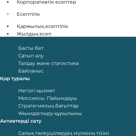
Корпоративтік есептер
Есептілік
Қаржылық есептілік
Жылдық есеп
Жұмыспен қамту
Menu
Басты бет
Қордағы мансап
Сатып алу
Лауазымдарының тізбесін және біліктілік тал
Талдау және статистика
Сұрақ-жауап
Байланыс
Сауалнамалар
Қор туралы
Сыбайлас жемқорлық картограммасы
Menu
Негізгі қызмет
Активтерді сату
Миссиясы. Пайымдауы
Стратегиялық бағыттар
Баланстағы мүлік тізімі
Ұйымдастыру құрылымы
Салық төлеушілердің мүлік тізімі
Активтерді сату
Қарызды өндіріп алу рәсімі шеңберінде кепіл 
Талап ету құқықтары бойынша жұмыс аясында м
Menu
Салық төлеушілердің мүлкінің тізімі