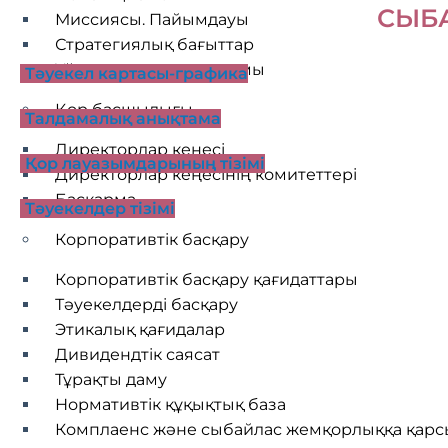
СЫБ
Миссиясы. Пайымдауы
Стратегиялық бағыттар
Ұйымдастыру құрылымы
Тәуекел картасы-графика
Қор басшылығы
Талдамалық анықтама
Директорлар кеңесі
Қор лауазымдарының тізімі
Директорлар кеңесінің комитеттері
Басқарма
Тәуекелдер тізімі
Корпоративтік басқару
Корпоративтік басқару қағидаттары
Тәуекелдерді басқару
Этикалық қағидалар
Дивидендтік саясат
Тұрақты даму
Нормативтік құқықтық база
Комплаенс және сыбайлас жемқорлыққа қарс