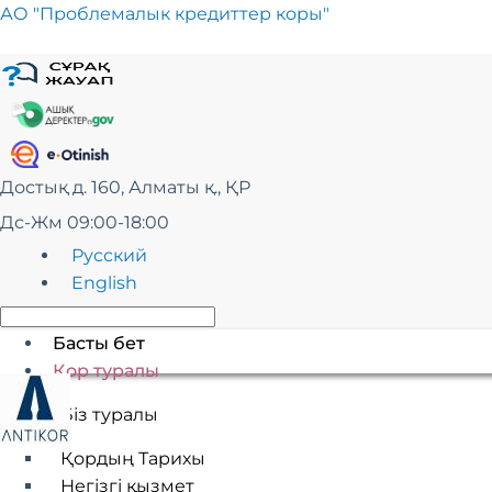
Skip
АО "Проблемалык кредиттер коры"
to
content
Достық д. 160, Алматы қ., ҚР
Дс-Жм 09:00-18:00
Русский
English
Басты бет
Қор туралы
Біз туралы
Қордың Тарихы
Негізгі қызмет